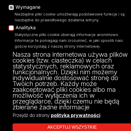
tel: 42/635 57 42
Wymagane
fax: 42/635 57 42
Niezbędne pliki cookie umożliwiają podstawowe funkcje i są
niezbędne do prawidłowego działania witryny.
Analityka
Statystyczne pliki cookie zbierają informacje anonimowo.
Informacje te pomagają nam zrozumieć, w jaki sposób nasi
goście korzystają z naszej strony internetowej.
Nasza strona internetowa używa plików
cookies (tzw. ciasteczka) w celach
statystycznych, reklamowych oraz
funkcjonalnych. Dzięki nim możemy
Projekt Multiportalu UŁ współfinansowany z funduszy Unii Europejskiej w
indywidualnie dostosować stronę do
ramach konkursu NCBR
Twoich potrzeb. Każdy może
zaakceptować pliki cookies albo ma
możliwość wyłączenia ich w
przeglądarce, dzięki czemu nie będą
zbierane żadne informacje
Przejdź do strony
polityka prywatności
AKCEPTUJ WSZYSTKIE