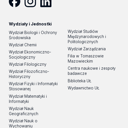
Facebook
Instagram
LinkedIn
Wydziały i Jednostki
Wydział Studiów
Wydział Biologii i Ochrony
Międzynarodowych i
Środowiska
Politologicznych
Wydział Chemii
Wydział Zarządzania
Wydział Ekonomiczno-
Filia w Tomaszowie
Socjologiczny
Mazowieckim
Wydział Filologiczny
Centra naukowe i zespoły
Wydział Filozoficzno-
badawcze
Historyczny
Biblioteka UŁ
Wydział Fizyki i Informatyki
Wydawnictwo UŁ
Stosowanej
Wydział Matematyki i
Informatyki
Wydział Nauk
Geograficznych
Wydział Nauk o
Wychowaniu