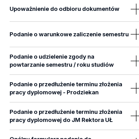
Podanie o wznowienie studiów
Upoważnienie do odbioru dokumentów
Upoważnienie do odbioru dokumentów
Podanie o warunkowe zaliczenie semestru
Podanie o warunkowe zaliczenie semestru
Podanie o udzielenie zgody na
powtarzanie semestru / roku studiów
Podanie o udzielenie zgody na powtarzanie semestru / ro
Podanie o przedłużenie terminu złożenia
studiów
pracy dyplomowej - Prodziekan
Podanie o przedłużenie terminu złożenia pracy dyplomow
Podanie o przedłużenie terminu złożenia
- Prodziekan
pracy dyplomowej do JM Rektora UŁ
Podanie o przedłużenie terminu złożenia pracy dyplomow