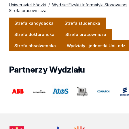
Uniwersytet Łódzki
Wydział Fizyki i Informatyki Stosowanej
Strefa pracownicza
Strefa kandydacka
Strefa studencka
Strefa doktorancka
Strefa pracownicza
Strefa absolwencka
Wydziały i jednostki UniLodz
Partnerzy
Wydziału
ABB
Accenture
Atos
CAD
Comarch
Ericpol
Expert