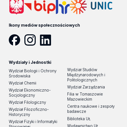
Ikony mediów społecznościowych
Facebook
Instagram
LinkedIn
Wydziały i Jednostki
Wydział Studiów
Wydział Biologii i Ochrony
Międzynarodowych i
Środowiska
Politologicznych
Wydział Chemii
Wydział Zarządzania
Wydział Ekonomiczno-
Filia w Tomaszowie
Socjologiczny
Mazowieckim
Wydział Filologiczny
Centra naukowe i zespoły
Wydział Filozoficzno-
badawcze
Historyczny
Biblioteka UŁ
Wydział Fizyki i Informatyki
Wydawnictwo UŁ
Stosowanej