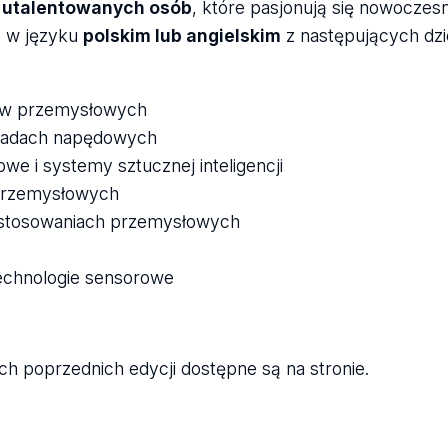
 utalentowanych osób
, które pasjonują się nowoczes
e w języku
polskim lub angielskim
z następujących dzi
mów przemysłowych
kładach napędowych
e i systemy sztucznej inteligencji
 przemysłowych
zastosowaniach przemysłowych
technologie sensorowe
ach poprzednich edycji dostępne są na
stronie.