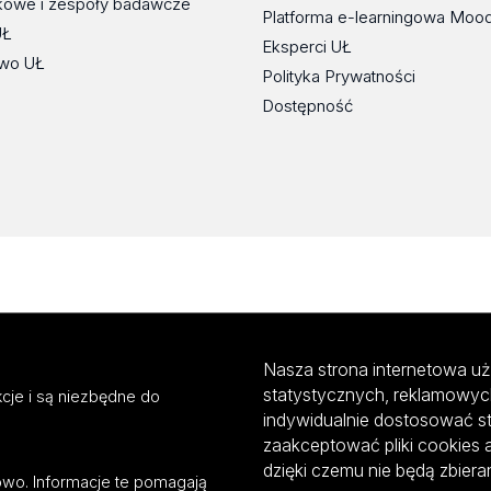
kowe i zespoły badawcze
Platforma e-learningowa Moo
UŁ
Eksperci UŁ
wo UŁ
Polityka Prywatności
Dostępność
Nasza strona internetowa uż
statystycznych, reklamowyc
cje i są niezbędne do
indywidualnie dostosować s
zaakceptować pliki cookies 
dzięki czemu nie będą zbier
mowo. Informacje te pomagają