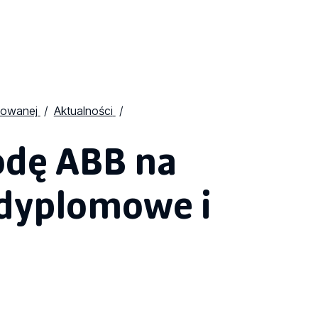
osowanej
Aktualności
odę ABB na
 dyplomowe i