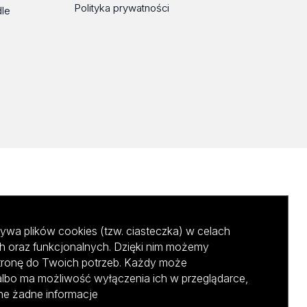
Polityka prywatności
dle
ywa plików cookies (tzw. ciasteczka) w celach
h oraz funkcjonalnych. Dzięki nim możemy
tronę do Twoich potrzeb. Każdy może
albo ma możliwość wyłączenia ich w przeglądarce,
ane żadne informacje