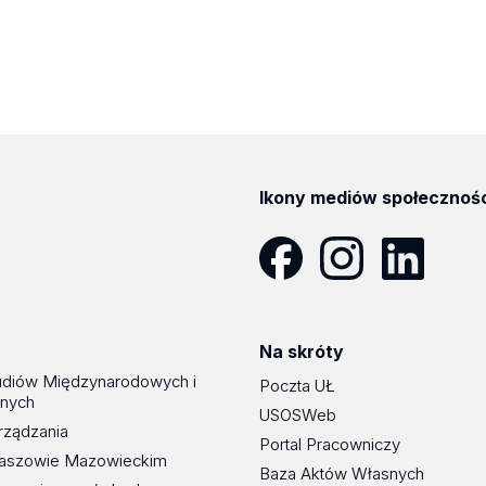
Ikony mediów społecznoś
Facebook
Instagram
LinkedIn
Na skróty
udiów Międzynarodowych i
Poczta UŁ
znych
USOSWeb
rządzania
Portal Pracowniczy
maszowie Mazowieckim
Baza Aktów Własnych