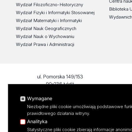
Centra nau
Wydział Filozoficzno-Historyczny
Biblioteka 
Wydział Fizyki i Informatyki Stosowanej
Wydawnict
Wydział Matematyki i Informatyki
Wydział Nauk Geograficznych
Wydział Nauk o Wychowaniu
Wydział Prawa i Administracji
ul. Pomorska 149/153
90-236 Łódź
tel: 42/635 57 42
Wymagane
fax: 42/635 57 42
Niezbędne pliki cookie umożliwiają podstawowe funk
prawidłowego działania witryny.
Analityka
Statystyczne pliki cookie zbierają informacje anoni